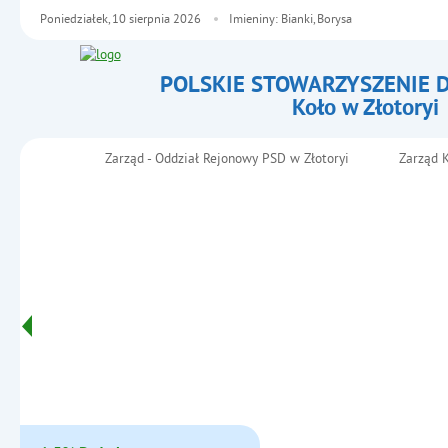
Poniedziałek,
10
sierpnia
2026
Imieniny: Bianki, Borysa
POLSKIE STOWARZYSZENIE 
Koło w Złotoryi
- Deklaracja członkowska
Zarząd - Oddział Rejonowy PSD w Złotoryi
Zarząd K
Menu główne
Informacje