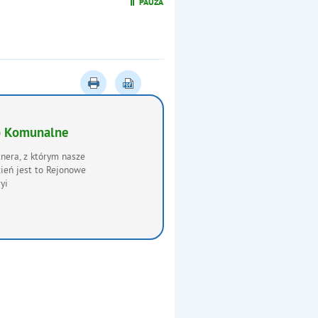
Nr konta: Powiatowy Bank 
o Komunalne
nera, z którym nasze
ień jest to Rejonowe
yi
unalne