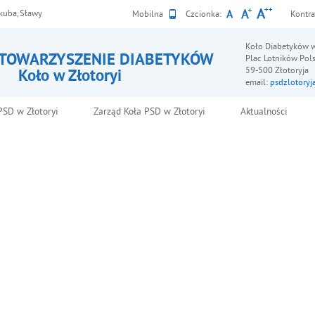
akuba, Sławy
Wersja
Mobilna
Czcionka:
Kontra
Koło Diabetyków w
STOWARZYSZENIE DIABETYKÓW
Plac Lotników Pol
59-500 Złotoryja
Koło w Złotoryi
email:
psdzlotory
PSD w Złotoryi
Zarząd Koła PSD w Złotoryi
Aktualności