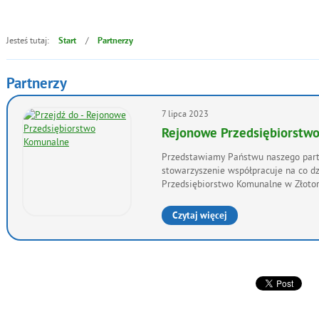
Jesteś tutaj:
/
Start
Partnerzy
Partnerzy
Artykuły
7
lipca
2023
Rejonowe Przedsiębiorstw
Przedstawiamy Państwu naszego part
stowarzyszenie współpracuje na co dz
Przedsiębiorstwo Komunalne w Złotor
Czytaj więcej
o: Rejonowe Przedsiębiorstwo Kom