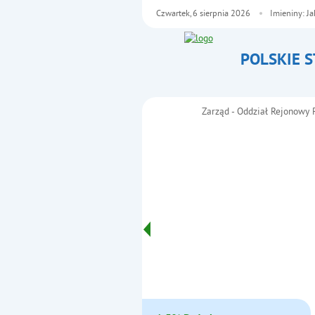
Czwartek,
6
sierpnia
2026
Imieniny: J
POLSKIE 
- Partnerzy
Zarząd - Oddział Rejonowy 
Menu główne
Informacje