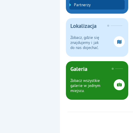
Partnerzy
Lokalizacja
Zobacz, gdzie się
znajdujemy i jak
do nas dojechać.
Galeria
Zobacz wszystkie
galerie w jednym
miejscu.