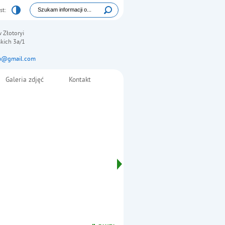
Tutaj wpisz szukaną frazę:
st:
Wyszukiwarka
 Złotoryi
skich 3a/1
ja@gmail.com
Galeria zdjęć
Kontakt
Klauzula informacyjna