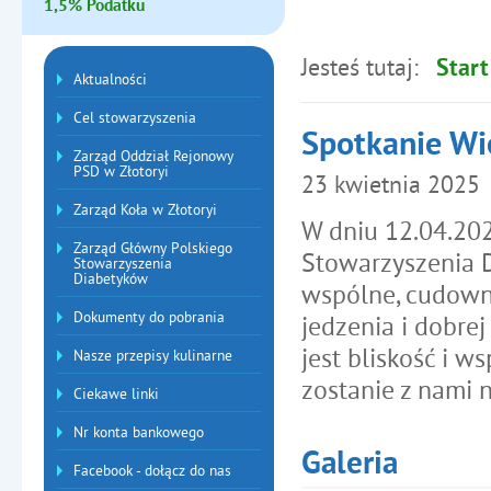
1,5% Podatku
Jesteś tutaj:
Start
Menu dodatkowe
Aktualności
Cel stowarzyszenia
Spotkanie Wi
Zarząd Oddział Rejonowy
PSD w Złotoryi
23
kwietnia
2025
Zarząd Koła w Złotoryi
W dniu 12.04.202
Zarząd Główny Polskiego
Stowarzyszenia D
Stowarzyszenia
Diabetyków
wspólne, cudown
Dokumenty do pobrania
jedzenia i dobrej
jest bliskość i w
Nasze przepisy kulinarne
zostanie z nami 
Ciekawe linki
Nr konta bankowego
Galeria
Facebook - dołącz do nas