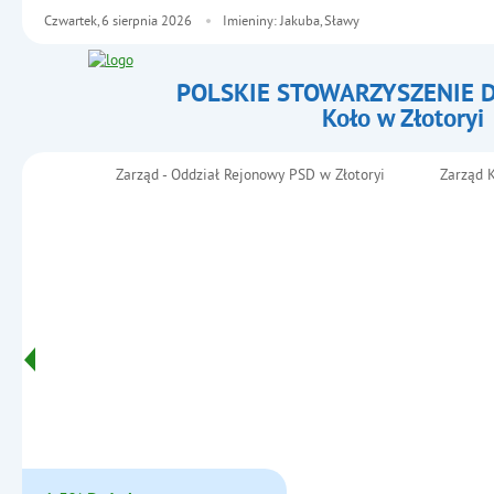
Czwartek,
6
sierpnia
2026
Imieniny: Jakuba, Sławy
POLSKIE STOWARZYSZENIE 
Koło w Złotoryi
- Spotkanie Wielkanocne
Zarząd - Oddział Rejonowy PSD w Złotoryi
Zarząd K
Menu główne
Informacje